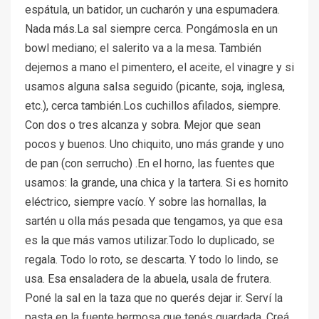
espátula, un batidor, un cucharón y una espumadera.
Nada más.La sal siempre cerca. Pongámosla en un
bowl mediano; el salerito va a la mesa. También
dejemos a mano el pimentero, el aceite, el vinagre y si
usamos alguna salsa seguido (picante, soja, inglesa,
etc.), cerca también.Los cuchillos afilados, siempre.
Con dos o tres alcanza y sobra. Mejor que sean
pocos y buenos. Uno chiquito, uno más grande y uno
de pan (con serrucho) .En el horno, las fuentes que
usamos: la grande, una chica y la tartera. Si es hornito
eléctrico, siempre vacío. Y sobre las hornallas, la
sartén u olla más pesada que tengamos, ya que esa
es la que más vamos utilizar.Todo lo duplicado, se
regala. Todo lo roto, se descarta. Y todo lo lindo, se
usa. Esa ensaladera de la abuela, usala de frutera.
Poné la sal en la taza que no querés dejar ir. Serví la
pasta en la fuente hermosa que tenés guardada. Creá